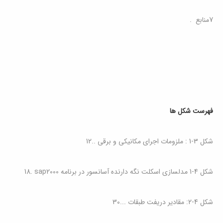
7منابع .
فهرست شکل ها
شکل ‏3‑1 : ملزومات اجرای مکانیکی و برقی
..
12
شکل ‏4‑1 مدلسازی اسکلت نگه دارنده آسانسور در برنامه
sap2000
.
18
شکل ‏4‑2: مقادیر دریفت طبقات
...
30